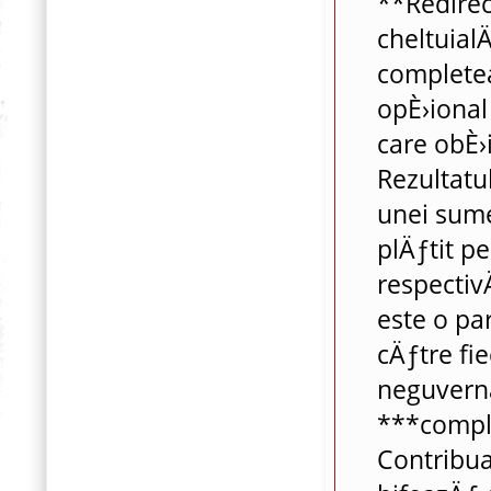
**Redirec
cheltuial
completea
opÈ›ional
care obÈ›i
Rezultatul
unei sume
plÄƒtit p
respectiv
este o pa
cÄƒtre fi
neguvern
***comple
Contribuab