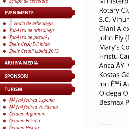
Ministero 
Echipa de cercetare
Rotary Cl
EVENIMENTE
S.C. Vinu
È˜coala de arheologie
Giani Ale
TabÄƒra de arheologie
John Ely 
TabÄƒra de picturÄƒ
Zilele CetÄƒÈ›ii Ibida
Mary's Co
Zilele Cetatii Libida 2015
Hristu Ca
ARHIVA MEDIA
Anca ÅŸi 
Kostas Ge
SPONSORI
Ion È™i A
TURISM
Oldega Op
MÄƒnÄƒstirea Uspenia
Besmax Ph
MÄƒnÄƒstirea Vovidenia
Cetatea Argamum
_____
Cetatea Enisala
Cetatea Histria