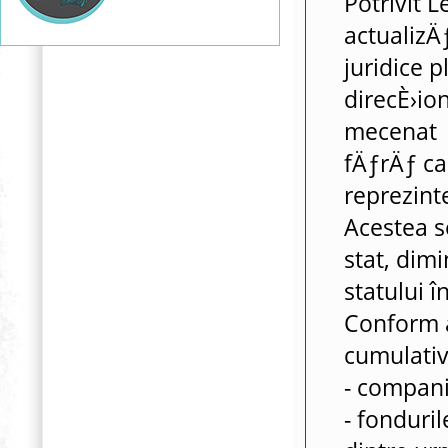
Potrivit L
actualizÄ
juridice p
direcÈ›io
mecenat f
fÄƒrÄƒ ca
reprezint
Acestea s
stat, dim
statului î
Conform ar
cumulativ
- compania
- fonduri