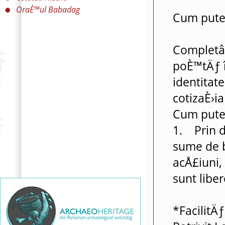
OraÈ™ul Babadag
Cum puteÈ
Completân
poÈ™tÄƒ 
identitate
cotizaÈ›ia
Cum puteÈ
1. Prin d
sume de b
acÅ£iuni, 
sunt liber
*FacilitÄƒ