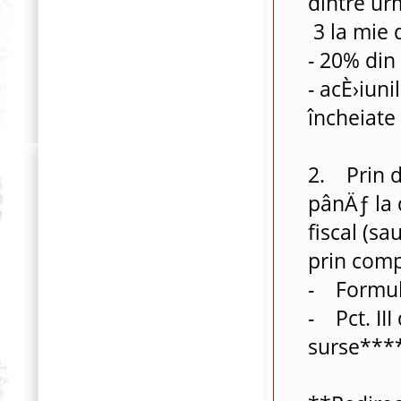
dintre ur
3 la mie d
- 20% din 
- acÈ›iuni
încheiate 
2. Prin d
pânÄƒ la 
fiscal (sa
prin comp
- Formula
- Pct. III
surse***