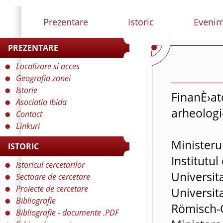
Prezentare
Istoric
Eveni
PREZENTARE
Localizare si acces
Geografia zonei
Istorie
FinanÈ›ato
Asociatia Ibida
arheologi
Contact
Linkuri
Ministerul
ISTORIC
Institutu
Istoricul cercetarilor
Universita
Sectoare de cercetare
Proiecte de cercetare
Universit
Bibliografie
Römisch-
Bibliografie - documente .PDF