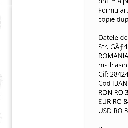
poÈ™ta pr
Formularu
copie dup
Datele de
Str. GÄƒri
ROMANIA,
mail: aso
Cif: 2842
Cod IBAN
RON RO 3
EUR RO 8
USD RO 3