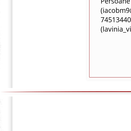
Persoane 
(iacobm9
745134403
(lavinia_