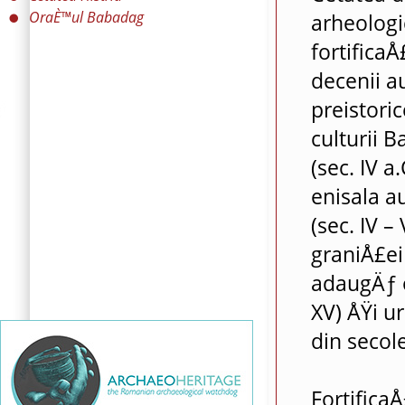
OraÈ™ul Babadag
arheologi
fortifica
decenii a
preistori
culturii 
(sec. IV a
enisala au
(sec. IV –
graniÅ£ei
adaugÄƒ o
XV) ÅŸi u
din secole
Fortifica