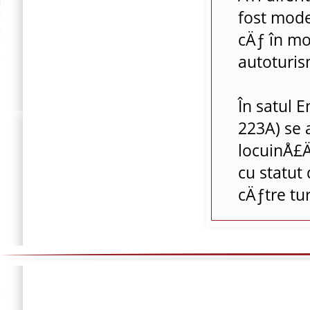
fost mode
cÄƒ în mo
autoturis
În satul 
223A) se 
locuinÅ£Ä
cu statut
cÄƒtre tu