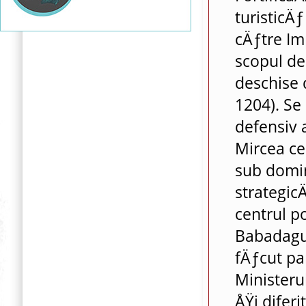
turisticÄƒ
cÄƒtre Im
scopul de
deschise 
1204). Se 
defensiv 
Mircea ce
sub domi
strategic
centrul p
Babadagul
fÄƒcut pa
Ministerul
ÅŸi diferi