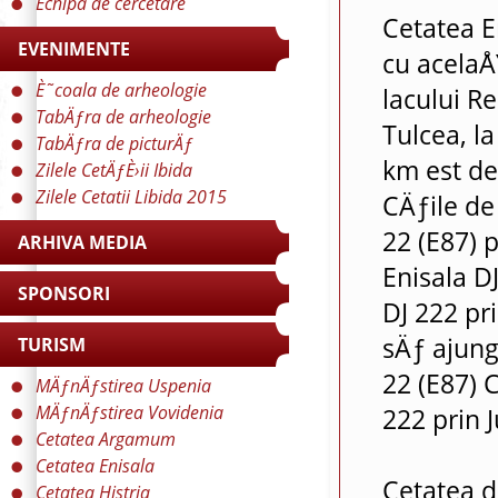
Echipa de cercetare
Cetatea E
EVENIMENTE
cu acelaÅ
È˜coala de arheologie
lacului R
TabÄƒra de arheologie
Tulcea, l
TabÄƒra de picturÄƒ
km est d
Zilele CetÄƒÈ›ii Ibida
Zilele Cetatii Libida 2015
CÄƒile de
22 (E87) 
ARHIVA MEDIA
Enisala DJ
SPONSORI
DJ 222 pri
sÄƒ ajung
TURISM
22 (E87) 
MÄƒnÄƒstirea Uspenia
MÄƒnÄƒstirea Vovidenia
222 prin J
Cetatea Argamum
Cetatea Enisala
Cetatea de
Cetatea Histria